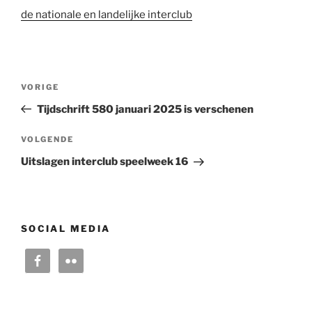
de nationale en landelijke interclub
Bericht
Vorig
VORIGE
navigatie
bericht
Tijdschrift 580 januari 2025 is verschenen
Volgend
VOLGENDE
bericht
Uitslagen interclub speelweek 16
SOCIAL MEDIA