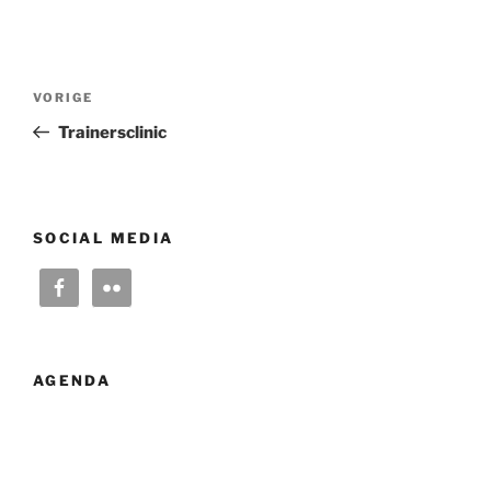
Bericht
Vorig
VORIGE
navigatie
bericht
Trainersclinic
SOCIAL MEDIA
AGENDA