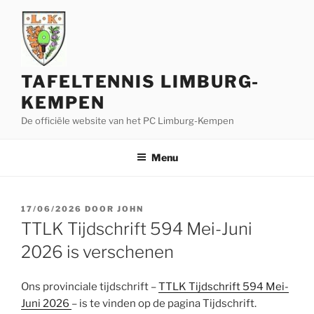
Ga
naar
de
inhoud
TAFELTENNIS LIMBURG-
KEMPEN
De officiële website van het PC Limburg-Kempen
Menu
GEPLAATST
17/06/2026
DOOR
JOHN
OP
TTLK Tijdschrift 594 Mei-Juni
2026 is verschenen
Ons provinciale tijdschrift –
TTLK Tijdschrift 594 Mei-
Juni 2026
– is te vinden op de pagina Tijdschrift.