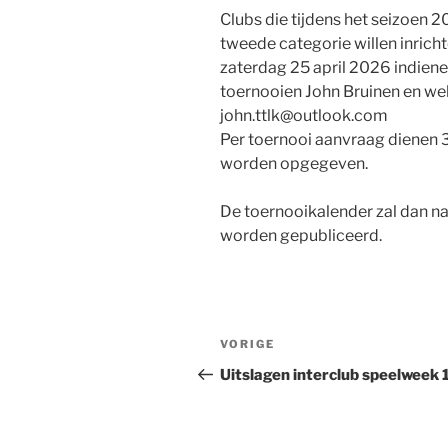
Clubs die tijdens het seizoen
tweede categorie willen inrich
zaterdag 25 april 2026 indiene
toernooien John Bruinen en wel
john.ttlk@outlook.com
Per toernooi aanvraag dienen 3
worden opgegeven.
De toernooikalender zal dan n
worden gepubliceerd.
Bericht
Vorig
VORIGE
navigatie
bericht
Uitslagen interclub speelweek 