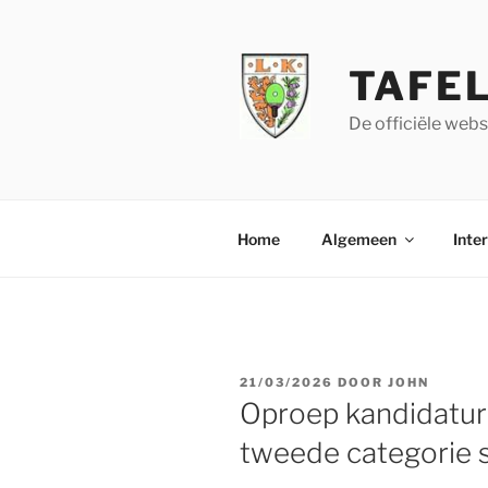
Ga
naar
de
TAFE
inhoud
De officiële web
Home
Algemeen
Inte
GEPLAATST
21/03/2026
DOOR
JOHN
OP
Oproep kandidatur
tweede categorie 