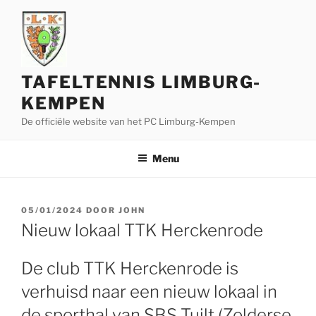
Ga
naar
de
inhoud
TAFELTENNIS LIMBURG-
KEMPEN
De officiële website van het PC Limburg-Kempen
Menu
GEPLAATST
05/01/2024
DOOR
JOHN
OP
Nieuw lokaal TTK Herckenrode
De club TTK Herckenrode is
verhuisd naar een nieuw lokaal in
de sporthal van SBS Tuilt (Zolderse