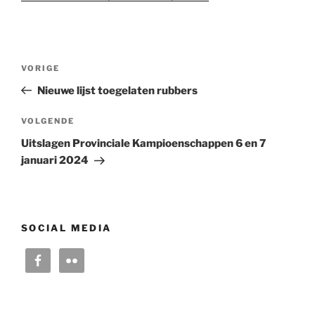
Bericht
Vorig
VORIGE
navigatie
bericht
Nieuwe lijst toegelaten rubbers
Volgend
VOLGENDE
bericht
Uitslagen Provinciale Kampioenschappen 6 en 7
januari 2024
SOCIAL MEDIA