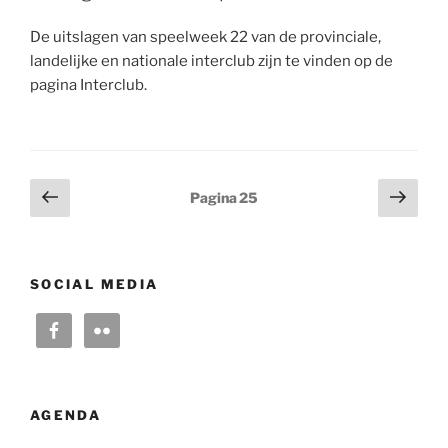
De uitslagen van speelweek 22 van de provinciale,
landelijke en nationale interclub zijn te vinden op de
pagina Interclub.
Berichten
Vorige
Volg
Pagina
25
pagina
pagi
paginering
SOCIAL MEDIA
AGENDA