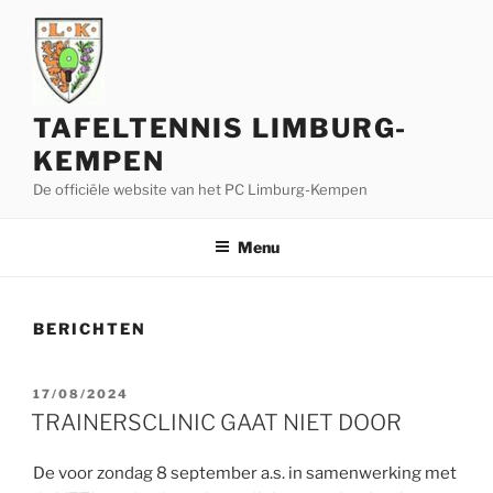
Ga
naar
de
inhoud
TAFELTENNIS LIMBURG-
KEMPEN
De officiële website van het PC Limburg-Kempen
Menu
BERICHTEN
GEPLAATST
17/08/2024
OP
TRAINERSCLINIC GAAT NIET DOOR
De voor zondag 8 september a.s. in samenwerking met