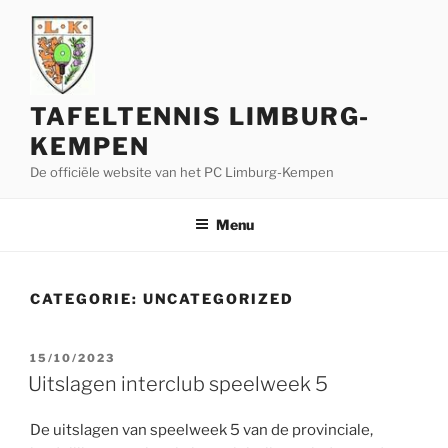
Ga
naar
de
inhoud
TAFELTENNIS LIMBURG-
KEMPEN
De officiële website van het PC Limburg-Kempen
Menu
CATEGORIE:
UNCATEGORIZED
GEPLAATST
15/10/2023
OP
Uitslagen interclub speelweek 5
De uitslagen van speelweek 5 van de provinciale,