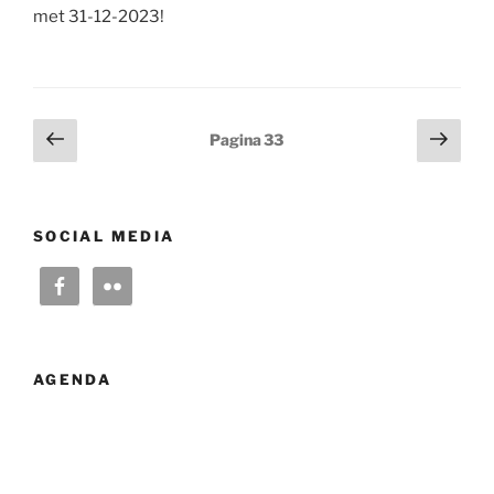
met 31-12-2023!
Berichten
Vorige
Volg
Pagina
33
pagina
pagi
paginering
SOCIAL MEDIA
AGENDA